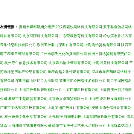
友情链接：
抚顺市煤都婚姻介绍所
武汉森嘉锐网络科技有限公司
安平县金信桥网络
科技有限公司
北京羽阿科技有限公司
广东荣耀教育科技有限公司
哈尔滨市香坊区齐
云集信息科技有限公司
乐居宝控股（深圳）有限公司
上海均怡贸易有限公司
陕西富
蕴工程项目管理有限公司
广州市李氏文化传播有限公司
株洲市新达贸易有限责任公
司
杭州守仁信息技术有限公司
北京霖书物业管理有限公司
上海淞竟科技有限公司
三
河市梓墨房地产经纪有限公司
重庆俞越文化传媒有限公司
深圳市琴声幽幽网络科技
有限公司
深圳市南山区蛇口人民医院
莆田市汇众网络技术有限公司
周口半城网络科
技有限公司
上海江牧餐饮管理有限公司
北京巨佩科技有限公司
上海祝庚州百货有限
公司
孝感市中楚商贸有限公司
北京逸兴卓商贸有限公司
上海朔凌科技发展有限公司
广州市宝达智能科技有限公司
上海罗拙广告设计有限公司
安徽山德仓储设备有限公
司
杭州逸美文化创意有限公司
天气预报
海南电影网
上海浣暇家政服务有限公司
周易
算命
上海沛鑫展览服务有限公司
邵阳市宝庆号工艺美术品有限公司
上海锦森铭网络