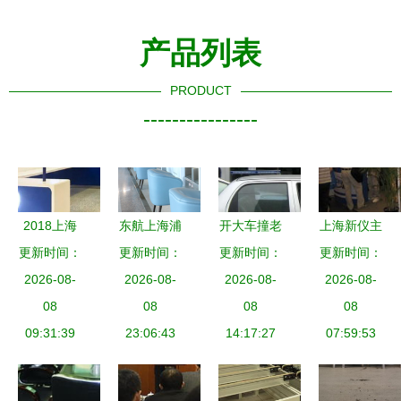
企业与应用场景推荐目录》
产品列表
PRODUCT
----------------
2018上海
东航上海浦
开大车撞老
上海新仪主
更新时间：
民生访谈
更新时间：
东机场M岛
人致死同等
更新时间：
题产品登陆
更新时间：
聚焦“上海
2026-08-
高端值机区
2026-08-
责任，在上
2026-08-
2010慕尼
2026-08-
服务”品
08
启航 「一
08
海被起诉后
08
黑上海分析
08
牌，绘制品
09:31:39
站式」尊享
23:06:43
可能会怎么
14:17:27
生化展，赋
07:59:53
质生活新蓝
服务打造极
判？
能创新分析
图
致出行体验
服务