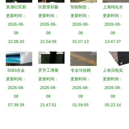
黄浦社区新
玖那里积极
智能制造，
上海纯化水
更新时间：
闻 暖心服
参与上海市
更新时间：
更新时间：
融通未来
设备全案解
更新时间：
务引领邻里
2026-08-
信用服务行
2026-08-
中国板材与
2026-08-
析 化学去
2026-08-
新风尚
08
业协会第三
08
定制家居大
08
离子与辉月
08
22:08:20
届第三次会
21:54:09
会在上海绽
01:07:13
RO反渗透
13:47:37
员大会 助
放服务新篇
技术的工业
力上海服务
章
应用
升级
5083合金
罗升工博展
专业与信赖
上海贝电实
铝板市场行
更新时间：
一场华彩的
更新时间：
更新时间：
之选 上海
更新时间：
业 深耕产
情 20mm厚
2026-08-
2026-08-
前序
不锈钢管道
2026-08-
品与工程服
2026-08-
度一吨价格
08
08
酸洗钝化加
08
务，赋能区
08
与上海优质
07:39:39
21:47:51
工服务分析
01:59:55
05:22:14
域发展
服务解析