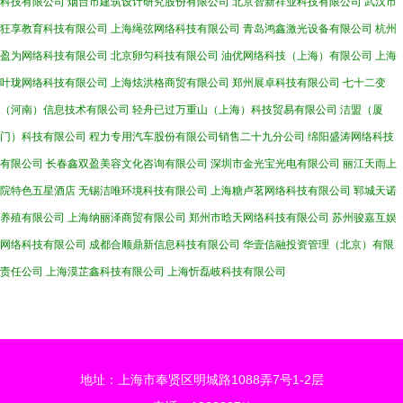
科技有限公司
烟台市建筑设计研究股份有限公司
北京智新祥业科技有限公司
武汉市
狂享教育科技有限公司
上海绳弦网络科技有限公司
青岛鸿鑫激光设备有限公司
杭州
盈为网络科技有限公司
北京卵匀科技有限公司
油优网络科技（上海）有限公司
上海
叶珑网络科技有限公司
上海炫洪格商贸有限公司
郑州展卓科技有限公司
七十二变
（河南）信息技术有限公司
轻舟已过万重山（上海）科技贸易有限公司
洁盟（厦
门）科技有限公司
程力专用汽车股份有限公司销售二十九分公司
绵阳盛涛网络科技
有限公司
长春鑫双盈美容文化咨询有限公司
深圳市金光宝光电有限公司
丽江天雨上
院特色五星酒店
无锡洁唯环境科技有限公司
上海糖卢茗网络科技有限公司
郓城天诺
养殖有限公司
上海纳丽泽商贸有限公司
郑州市晗天网络科技有限公司
苏州骏嘉互娱
网络科技有限公司
成都合顺鼎新信息科技有限公司
华壹信融投资管理（北京）有限
责任公司
上海漠芷鑫科技有限公司
上海忻磊岐科技有限公司
地址：上海市奉贤区明城路1088弄7号1-2层